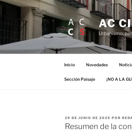
Saltar
al
contenido
AC C
Urbanismo, patr
Inicio
Novedades
Notici
Sección Paisaje
¡NO A LA G
PUBLICADO
29 DE JUNIO DE 2025
POR
RED
EL
Resumen de la con