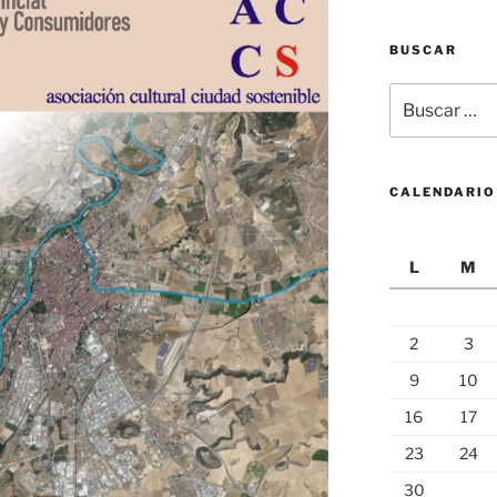
BUSCAR
Buscar
por:
CALENDARIO
L
M
2
3
9
10
16
17
23
24
30