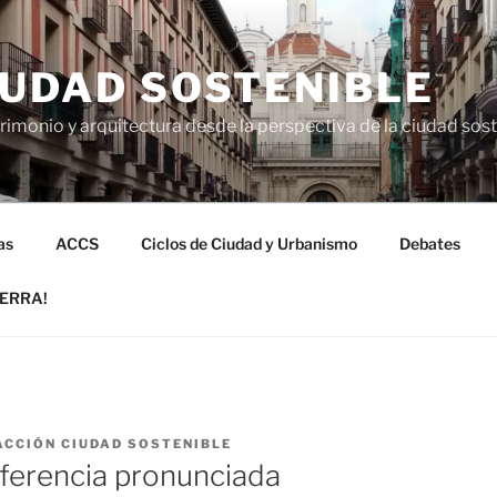
IUDAD SOSTENIBLE
imonio y arquitectura desde la perspectiva de la ciudad sos
as
ACCS
Ciclos de Ciudad y Urbanismo
Debates
UERRA!
ACCIÓN CIUDAD SOSTENIBLE
ferencia pronunciada