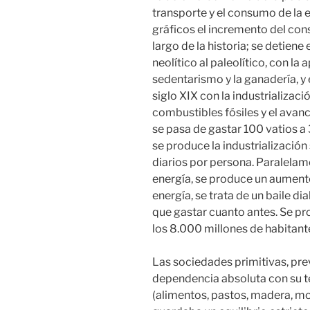
transporte y el consumo de la 
gráficos el incremento del con
largo de la historia; se detiene
neolítico al paleolítico, con la a
sedentarismo y la ganadería, y
siglo XIX con la industrializaci
combustibles fósiles y el avanc
se pasa de gastar 100 vatios 
se produce la industrializació
diarios por persona. Paralelam
energía, se produce un aumento
energía, se trata de un baile di
que gastar cuanto antes. Se p
los 8.000 millones de habitant
Las sociedades primitivas, prev
dependencia absoluta con su te
(alimentos, pastos, madera, mol