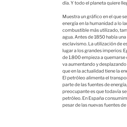
día. Y todo el planeta quiere l
Muestra un gráfico en el que se
energía en la humanidad a lo la
combustible más utilizado, tamb
agua. Antes de 1850 había una 
esclavismo. La utilización de e
lugar a los grandes imperios: E
de 1.800 empieza a quemarse c
va aumentando y desplazando e
que en la actualidad tiene la ene
El petróleo alimenta el transp
parte de las fuentes de energía
preocupante es que todavía s
petróleo. En España consumimo
pesar de las nuevas fuentes de