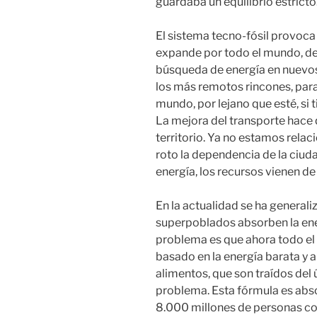
guardaba un equilibrio estricto
El sistema tecno-fósil provoca 
expande por todo el mundo, de
búsqueda de energía en nuevos 
los más remotos rincones, para 
mundo, por lejano que esté, si 
La mejora del transporte hace 
territorio. Ya no estamos relac
roto la dependencia de la ciuda
energía, los recursos vienen de 
En la actualidad se ha general
superpoblados absorben la ener
problema es que ahora todo el
basado en la energía barata y 
alimentos, que son traídos del 
problema. Esta fórmula es abs
8.000 millones de personas c