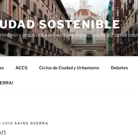
IUDAD SOSTENIBLE
imonio y arquitectura desde la perspectiva de la ciudad sos
as
ACCS
Ciclos de Ciudad y Urbanismo
Debates
UERRA!
É LUIS SAINZ GUERRA
ón