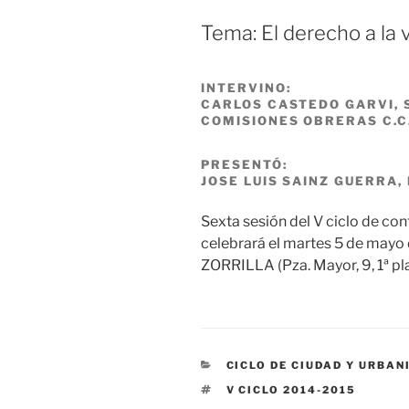
Tema: El derecho a la v
INTERVINO:
CARLOS CASTEDO GARVI, 
COMISIONES OBRERAS C.C.
PRESENTÓ:
JOSE LUIS SAINZ GUERRA,
Sexta sesión del V ciclo de co
celebrará el martes 5 de mayo 
ZORRILLA (Pza. Mayor, 9, 1ª pla
CATEGORÍAS
CICLO DE CIUDAD Y URBA
ETIQUETAS
V CICLO 2014-2015