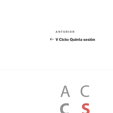
Navegación
Entrada
ANTERIOR
de
anterior:
V Ciclo: Quinta sesión
entradas