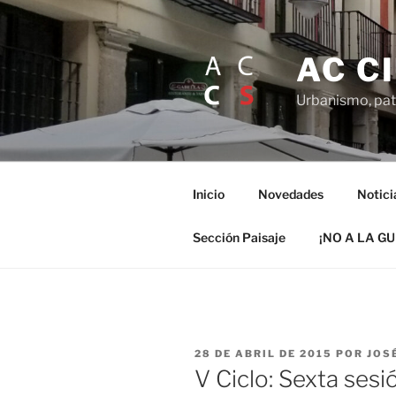
Saltar
al
contenido
AC C
Urbanismo, patr
Inicio
Novedades
Notici
Sección Paisaje
¡NO A LA G
PUBLICADO
28 DE ABRIL DE 2015
POR
JOS
EL
V Ciclo: Sexta sesi