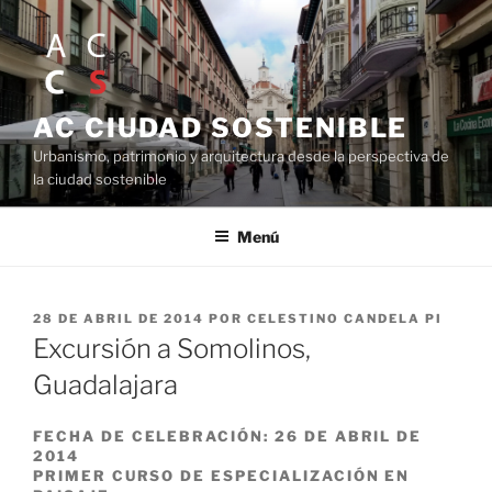
Saltar
al
contenido
AC CIUDAD SOSTENIBLE
Urbanismo, patrimonio y arquitectura desde la perspectiva de
la ciudad sostenible
Menú
PUBLICADO
28 DE ABRIL DE 2014
POR
CELESTINO CANDELA PI
EL
Excursión a Somolinos,
Guadalajara
FECHA DE CELEBRACIÓN: 26 DE ABRIL DE
2014
PRIMER CURSO DE ESPECIALIZACIÓN EN