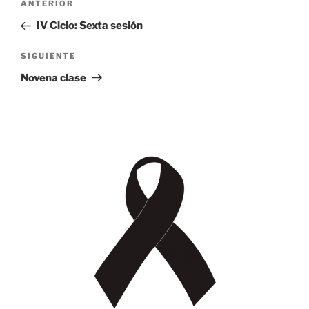
Entrada
ANTERIOR
de
anterior:
IV Ciclo: Sexta sesión
entradas
Siguiente
SIGUIENTE
entrada
Novena clase