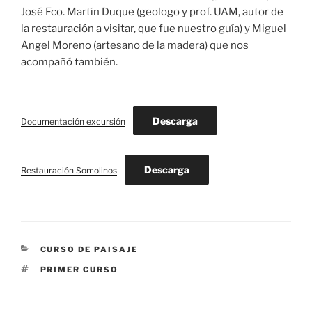
José Fco. Martín Duque (geologo y prof. UAM, autor de
la restauración a visitar, que fue nuestro guía) y Miguel
Angel Moreno (artesano de la madera) que nos
acompañó también.
Descarga
Documentación excursión
Descarga
Restauración Somolinos
CATEGORÍAS
CURSO DE PAISAJE
ETIQUETAS
PRIMER CURSO