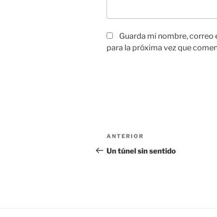
Guarda mi nombre, correo 
para la próxima vez que comen
Navegación
Entrada
ANTERIOR
de
anterior:
Un túnel sin sentido
entradas