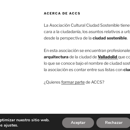
ACERCA DE ACCS
La Asociación Cultural Ciudad Sostenible tiene 
cara a la ciudadanía, los asuntos relativos a u
desde la perspectiva de la
ciudad sostenible
.
En esta asociación se encuentran profesionale
arquitectura
de la ciudad de
Valladolid
que co
lo que se conoce bajo el nombre de ciudad sost
la asociación es contar entre sus listas con
ci
¿Quieres
formar parte
de ACCS?
Política de privacidad
Funciona gracias a W
ptimizar nuestro sitio web.
Aceptar
Rechazar
s ajustes.