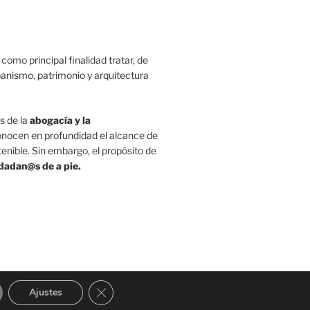
como principal finalidad tratar, de
rbanismo, patrimonio y arquitectura
s de la
abogacía y la
nocen en profundidad el alcance de
enible. Sin embargo, el propósito de
udadan@
s de a pie.
ordPress
Cerrar el banner de cookies RGPD
Ajustes