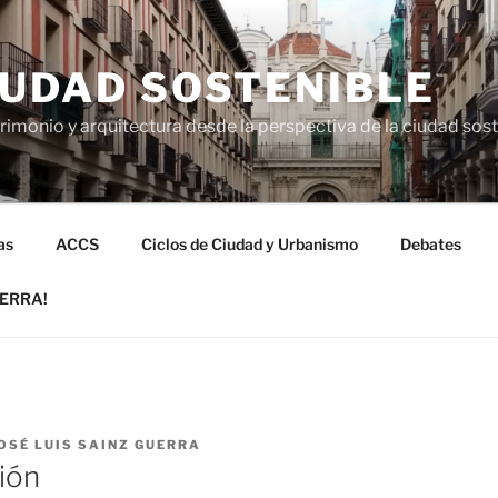
IUDAD SOSTENIBLE
imonio y arquitectura desde la perspectiva de la ciudad sos
as
ACCS
Ciclos de Ciudad y Urbanismo
Debates
UERRA!
OSÉ LUIS SAINZ GUERRA
sión