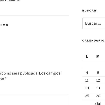
BUSCAR
Buscar
por:
NISMO
CALENDARIO
L
M
4
5
nico no será publicada.
Los campos
con
*
11
12
18
19
25
26
« Jul