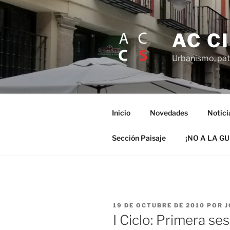
Saltar
al
contenido
AC C
Urbanismo, patr
Inicio
Novedades
Notici
Sección Paisaje
¡NO A LA G
PUBLICADO
19 DE OCTUBRE DE 2010
POR
J
EL
I Ciclo: Primera se