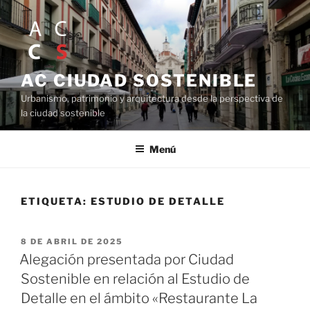
Saltar
al
contenido
AC CIUDAD SOSTENIBLE
Urbanismo, patrimonio y arquitectura desde la perspectiva de
la ciudad sostenible
Menú
ETIQUETA:
ESTUDIO DE DETALLE
PUBLICADO
8 DE ABRIL DE 2025
EL
Alegación presentada por Ciudad
Sostenible en relación al Estudio de
Detalle en el ámbito «Restaurante La